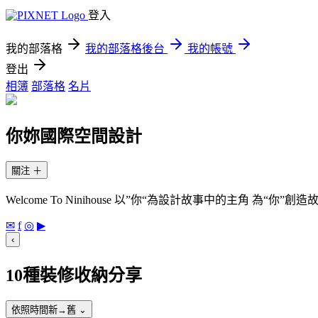
登入
我的部落格
我的部落格後台
我的帳號
登出
相簿
部落格
名片
你妳國際空間設計
關注
＋
Welcome To Ninihouse 以”你“為設計故事中的主
✉
f
◎
▶
‹
10種裝修收納分享
依照時間新→舊
⌄