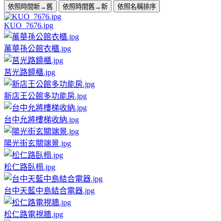
依照時間新→舊
依照時間舊→新
依照名稱排序
KUO_7676.jpg
萬華孫公館衣櫃.jpg
莒光路鏡櫃.jpg
新店王公館多功能房.jpg
台中允將樓梯收納.jpg
陽光街玄關端景.jpg
松仁路臥榻.jpg
台中天藍中島結合電器.jpg
松仁路電視牆.jpg