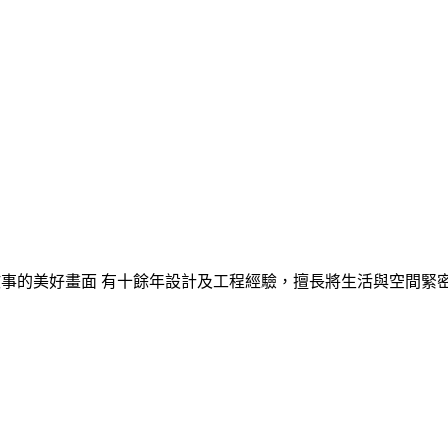
角 為“你”創造故事的美好畫面 有十餘年設計及工程經驗，擅長將生活